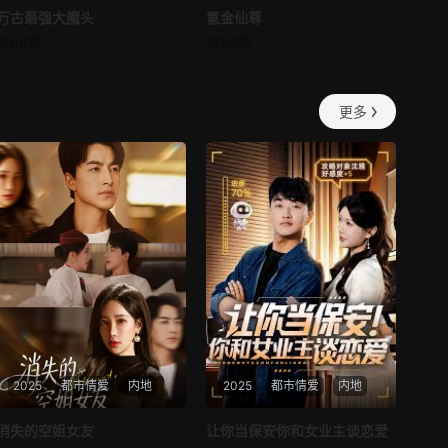
万古最强大魔头
万古最强大魔头
氪金仙尊
氪金仙尊
第57集
第58集
第66集
第93集
未知
未知
第59集
第60集
更多
第61集
第62集
第63集
第64集
第65集
第66集
第67集
第68集
第69集
第70集
第71集
第72集
2025
都市情爱
内地
2025
都市情爱
内地
第73集
第74集
热播
热播
消失的空姐女友
让你当保安你和女业主谈恋爱
第75集
第76集