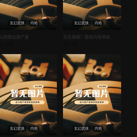
第37集
第38集
玄幻武侠
内地
玄幻武侠
内地
第39集
第40集
火刑烧出丧尸皇
火刑烧出丧尸皇
天生废柴？我体内有神血
天生废柴？我体内有神血
第41集
第42集
第50集
第50集
未知
未知
第43集
第44集
第45集
第46集
第47集
第48集
第49集
第50集
第51集
第52集
第53集
第54集
玄幻武侠
内地
玄幻武侠
内地
第55集
第56集