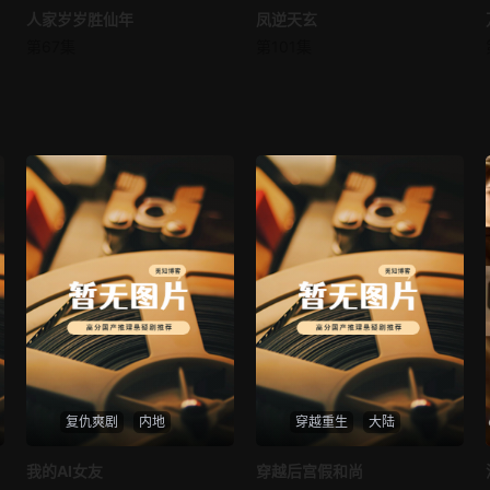
人家岁岁胜仙年
人家岁岁胜仙年
凤逆天玄
凤逆天玄
第67集
第101集
未知
未知
复仇爽剧
内地
穿越重生
大陆
热播
热播
我的AI女友
穿越后宫假和尚