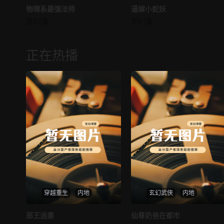
物理系最强法师
物理系最强法师
逼嫁小蛇妖
逼嫁小蛇妖
第50集
第61集
未知
未知
正在热播
穿越重生
内地
玄幻武侠
内地
热播
热播
邪王追妻
仙尊奶爸在都市