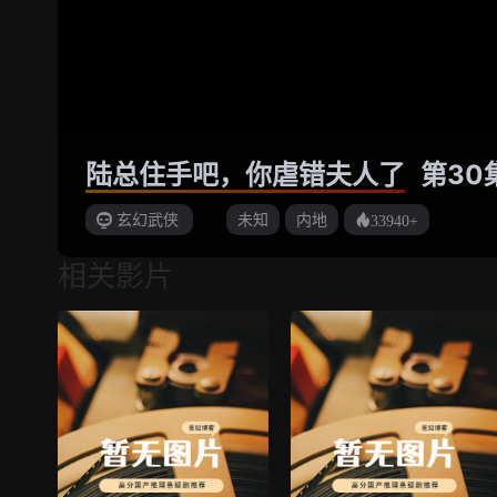
陆总住手吧，你虐错夫人了
第30
玄幻武侠
未知
内地
33940+
相关影片