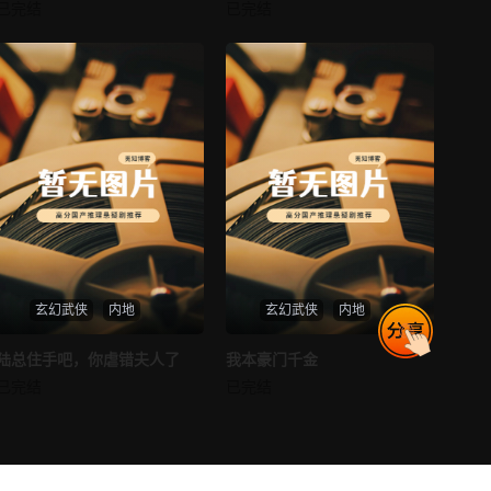
消失的空姐女友
让你当保安你和女业主谈恋爱
已完结
已完结
未知
未知
第77集
第78集
最新
最新
第79集
第80集
玄幻武侠
内地
玄幻武侠
内地
热播
热播
陆总住手吧，你虐错夫人了
我本豪门千金
陆总住手吧，你虐错夫人了
我本豪门千金
已完结
已完结
未知
未知