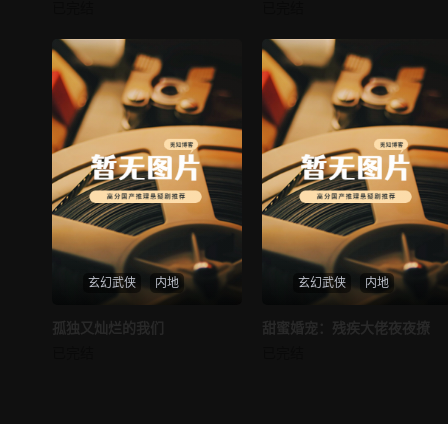
邪王追妻
仙尊奶爸在都市
已完结
已完结
未知
未知
玄幻武侠
内地
玄幻武侠
内地
热播
热播
孤独又灿烂的我们
甜蜜婚宠：残疾大佬夜夜撩
孤独又灿烂的我们
甜蜜婚宠：残疾大佬夜夜撩
已完结
已完结
未知
未知