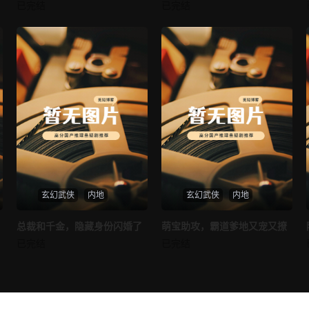
我的AI女友
穿越后宫假和尚
已完结
已完结
未知
未知
玄幻武侠
内地
玄幻武侠
内地
热播
热播
总裁和千金，隐藏身份闪婚了
萌宝助攻，霸道爹地又宠又撩
总裁和千金，隐藏身份闪婚了
萌宝助攻，霸道爹地又宠又撩
已完结
已完结
未知
未知