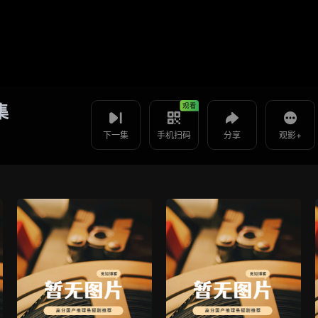
视频报错
如果是遇到无法播放请提交反馈
使用 手机浏览器 扫码观看
陆总住手吧，你虐错夫人了 -
投屏到电视
第30集
教程：把手机影片投到电视上播放
观看
集
下一集
手机扫码
分享
观影+