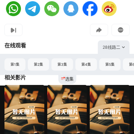
视频报错
如果是遇到无法播放请提交反馈
投屏到电视
教程：把手机影片投到电视上播放
在线观看
28线路二
第1集
第2集
第3集
第4集
第5集
第
相关影片
选集