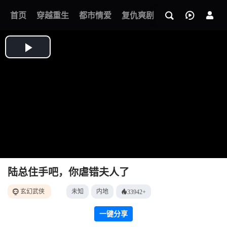
我的观影记录
首页
穿越重生
都市情爱
复仇爽剧
玄幻武侠
奇幻
陆总住手吧，你虐错夫人了
玄幻武侠
未知
内地
33942+
一键分享