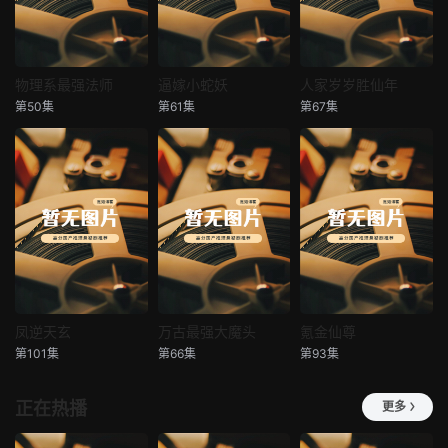
物理系最强法师
逼嫁小蛇妖
人家岁岁胜仙年
物理系最强法师
逼嫁小蛇妖
人家岁岁胜仙年
第50集
第61集
第67集
未知
未知
未知
凤逆天玄
万古最强大魔头
氪金仙尊
凤逆天玄
万古最强大魔头
氪金仙尊
第101集
第66集
第93集
未知
未知
未知
正在热播
更多