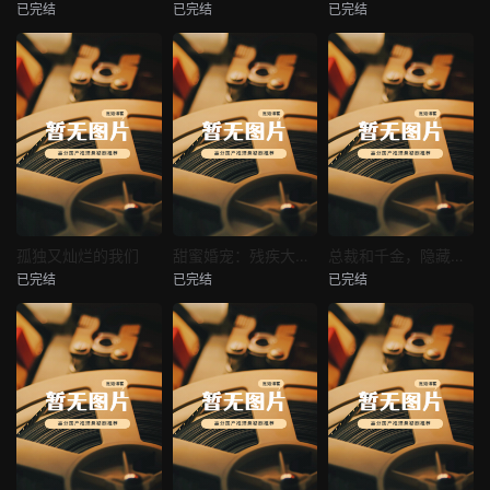
已完结
已完结
已完结
穿越后宫假和尚
消失的空姐女友
让你当保安你和女业主谈恋爱
未知
未知
未知
热播
热播
热播
孤独又灿烂的我们
甜蜜婚宠：残疾大佬夜夜撩
总裁和千金，隐藏身份闪婚了
已完结
已完结
已完结
孤独又灿烂的我们
甜蜜婚宠：残疾大佬夜夜撩
总裁和千金，隐藏身份闪婚了
未知
未知
未知