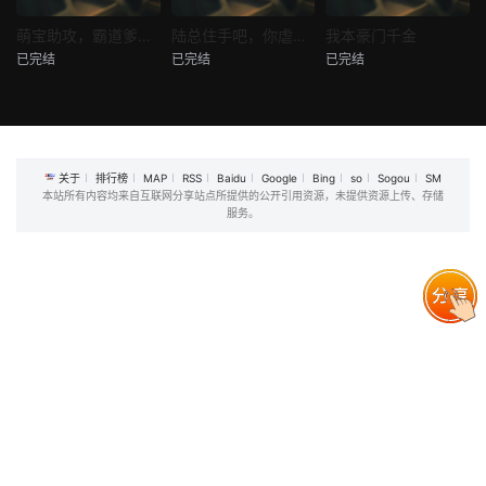
热播
热播
热播
萌宝助攻，霸道爹地又宠又撩
陆总住手吧，你虐错夫人了
我本豪门千金
已完结
已完结
已完结
萌宝助攻，霸道爹地又宠又撩
陆总住手吧，你虐错夫人了
我本豪门千金
未知
未知
未知
关于
排行榜
MAP
RSS
Baidu
Google
Bing
so
Sogou
SM
本站所有内容均来自互联网分享站点所提供的公开引用资源，未提供资源上传、存储
服务。