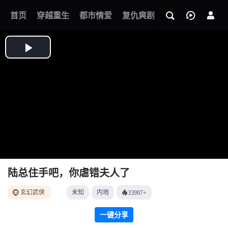
我的观影记录
首页
穿越重生
都市情爱
复仇爽剧
玄幻武侠
奇幻
陆总住手吧，你虐错夫人了
玄幻武侠
未知
内地
33997+
一键分享