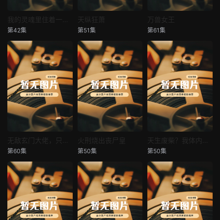
我的灵魂里住着一条龙
天纵狂萧
万兽女王
我的灵魂里住着一条龙
天纵狂萧
万兽女王
第42集
第51集
第61集
未知
未知
未知
无敌玄门大佬，只听姐姐的话
火刑烧出丧尸皇
天生废柴？我体内有神血
无敌玄门大佬，只听姐姐的话
火刑烧出丧尸皇
天生废柴？我体内有神血
第60集
第50集
第50集
未知
未知
未知