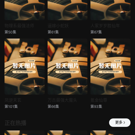
物理系最强法师
逼嫁小蛇妖
人家岁岁胜仙年
物理系最强法师
逼嫁小蛇妖
人家岁岁胜仙年
第50集
第61集
第67集
未知
未知
未知
凤逆天玄
万古最强大魔头
氪金仙尊
凤逆天玄
万古最强大魔头
氪金仙尊
第101集
第66集
第93集
未知
未知
未知
正在热播
更多