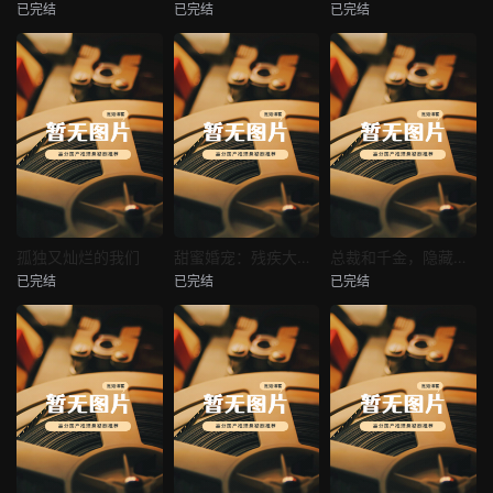
已完结
已完结
已完结
穿越后宫假和尚
消失的空姐女友
让你当保安你和女业主谈恋爱
未知
未知
未知
热播
热播
热播
孤独又灿烂的我们
甜蜜婚宠：残疾大佬夜夜撩
总裁和千金，隐藏身份闪婚了
已完结
已完结
已完结
孤独又灿烂的我们
甜蜜婚宠：残疾大佬夜夜撩
总裁和千金，隐藏身份闪婚了
未知
未知
未知