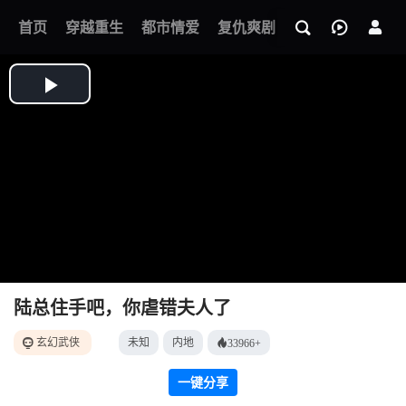
我的观影记录
首页
穿越重生
都市情爱
复仇爽剧
玄幻武侠
奇幻
陆总住手吧，你虐错夫人了
玄幻武侠
未知
内地
33966+
一键分享